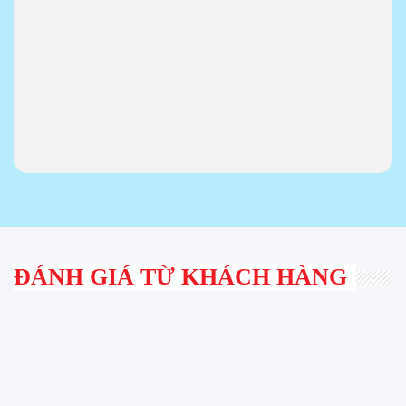
ĐÁNH GIÁ TỪ KHÁCH HÀNG
i cảm thấy rất yên tâm, ưng ý khi sử dụng Thang
 Minh Nhân bởi sự nhiệt tình, chu đáo khi họ tư