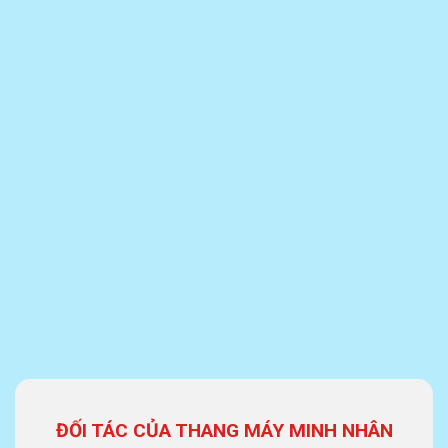
ĐỐI TÁC CỦA THANG MÁY MINH NHÂN