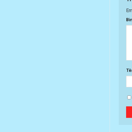
Em
Bì
T