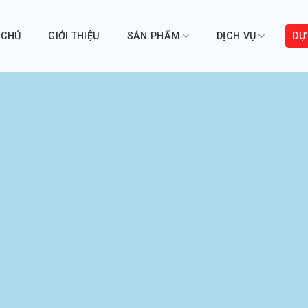
 CHỦ
GIỚI THIỆU
SẢN PHẨM
DỊCH VỤ
DỰ