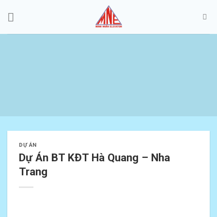
Skip
to
content
DỰ ÁN
Dự Án BT KĐT Hà Quang – Nha
Trang