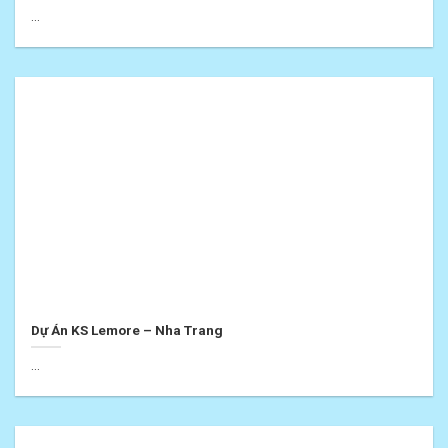
...
Dự Án KS Lemore – Nha Trang
...