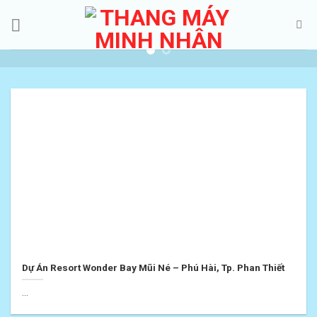
Skip
to
content
Dự Án Resort Wonder Bay Mũi Né – Phú Hài, Tp. Phan Thiết
...