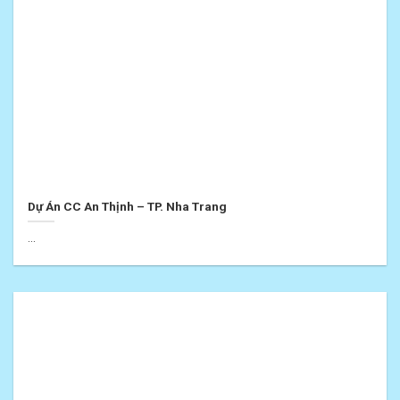
Dự Án CC An Thịnh – TP. Nha Trang
...